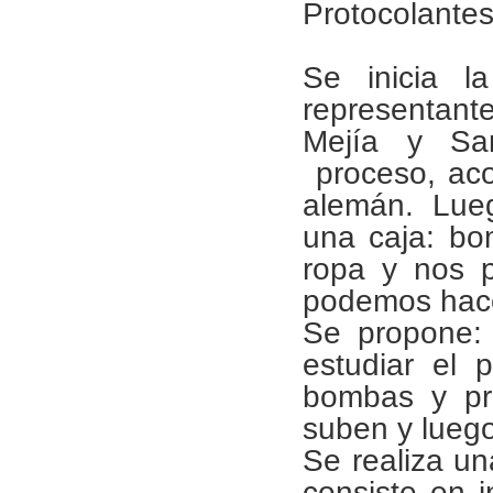
Protocolantes
Se inicia l
representan
Mejía y Sa
proceso, aco
alemán. Luego
una caja: bom
ropa y nos p
podemos hace
Se propone: c
estudiar el p
bombas y pre
suben y luego
Se realiza un
consiste en 