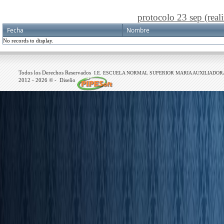
protocolo 23 sep (real
Fecha
Nombre
No records to display.
Todos los Derechos Reservados
I.E. ESCUELA NORMAL SUPERIOR MARIA AUXILIADOR
2012 -
2026
© - Diseño