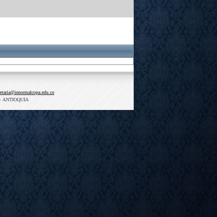
retaria@ienormalcopa.edu.co
-
ANTIOQUIA