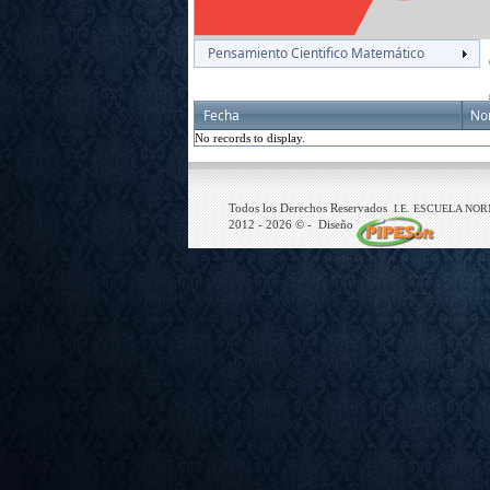
Pensamiento Cientifico Matemático
Fecha
No
No records to display.
Todos los Derechos Reservados
I.E. ESCUELA NO
2012 -
2026
© - Diseño