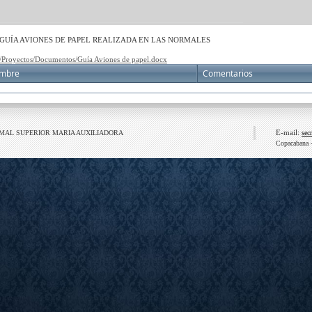
GUÍA AVIONES DE PAPEL REALIZADA EN LAS NORMALES
/Proyectos/Documentos/Guía Aviones de papel.docx
mbre
Comentarios
E-mail:
RMAL SUPERIOR MARIA AUXILIADORA
sec
Copacabana