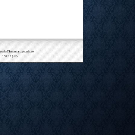
retaria@ienormalcopa.edu.co
-
ANTIOQUIA