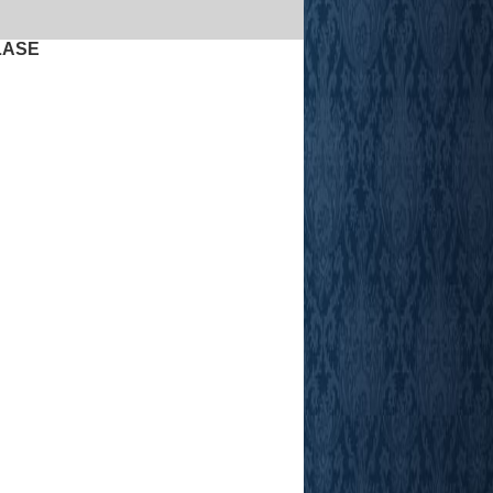
LASE
.