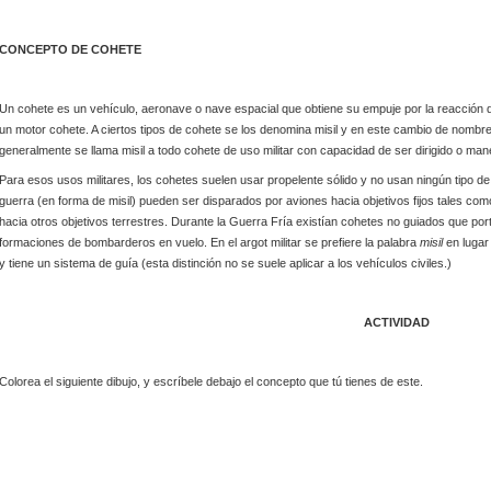
CONCEPTO DE COHETE
Un
cohete
es un
vehículo,
aeronave
o nave espacial que obtiene su
empuje
por la reacción 
un
motor cohete. A ciertos tipos de cohete se los denomina
misil
y en este cambio de nombre 
generalmente se llama misil a todo cohete de uso militar con capacidad de ser dirigido o ma
Para esos usos militares, los cohetes suelen usar
propelente
sólido y no usan ningún tipo d
guerra
(en forma de misil) pueden ser disparados por
aviones
hacia objetivos fijos tales co
hacia otros objetivos terrestres. Durante la
Guerra Fría
existían cohetes no guiados que por
formaciones de bombarderos
en vuelo. En el argot militar se prefiere la palabra
misil
en lugar
y tiene un sistema de guía (esta distinción no se suele aplicar a los vehículos civiles.)
ACTIVIDAD
Colorea el siguiente dibujo, y escríbele debajo el concepto que tú tienes de este.