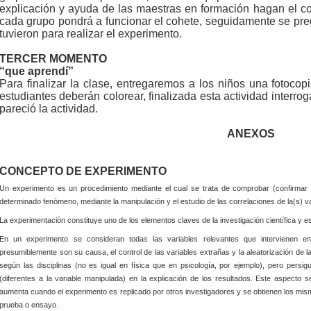
explicación y ayuda de las maestras en formación hagan el co
cada grupo pondrá a funcionar el cohete, seguidamente se preg
tuvieron para realizar el experimento.
TERCER MOMENTO
“que aprendí”
Para finalizar la clase, entregaremos a los niños una fotocop
estudiantes deberán colorear, finalizada esta actividad interr
pareció la actividad.
ANEXOS
CONCEPTO DE EXPERIMENTO
Un
experimento
es un procedimiento mediante el cual se trata de
comprobar
(confirmar 
determinado
fenómeno, mediante la manipulación y el estudio de las
correlaciones
de la(s)
v
La
experimentación
constituye uno de los elementos claves de la
investigación científica
y e
En un experimento se consideran todas las variables relevantes que intervienen e
presumiblemente son su causa, el control de las variables extrañas y la
aleatorización
de l
según las disciplinas (no es igual en
física
que en
psicología, por ejemplo), pero persigu
(diferentes a la variable manipulada) en la explicación de los resultados. Este aspecto 
aumenta cuando el experimento es replicado por otros investigadores y se obtienen los mis
prueba o ensayo.