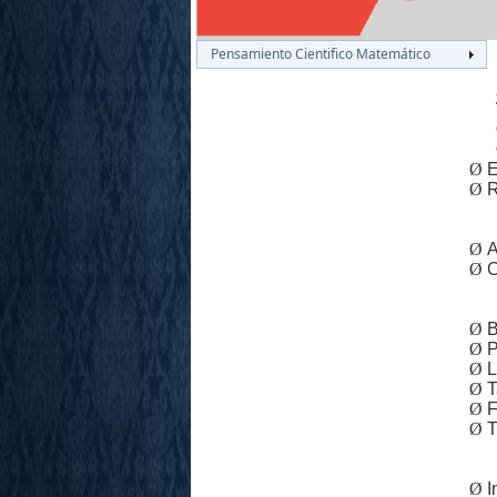
Pensamiento Cientifico Matemático
Ø
E
Ø
R
Ø
A
Ø
C
Ø
Ø
P
Ø
L
Ø
T
Ø
F
Ø
T
Ø
I