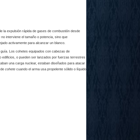
de la expulsión rápida de
gases de combustión
desde
no interviene el tamaño o potencia, sino que
nejado activamente para alcanzar un blanco.
e guía. Los cohetes equipados con
cabezas de
mo edificios, o pueden ser lanzados por fuerzas terrestres
taban una carga nuclear, estaban diseñados para atacar
 de
cohete
cuando el arma usa propelente sólido o líquido