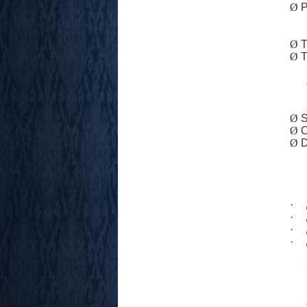
Ø
P
Ø
T
Ø
T
Ø
S
Ø
O
Ø
D
·
·
·
·