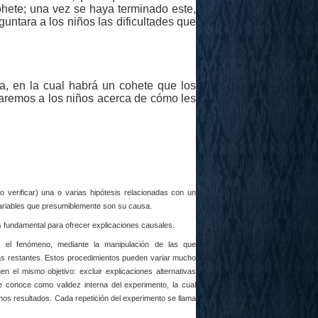
hete; una vez se haya terminado este,
untara a los niños las dificultades que
ia, en la cual habrá un cohete que los
ogaremos a los niños acerca de cómo les
o verificar) una o varias
hipótesis
relacionadas con un
ariables
que presumiblemente son su
causa.
s fundamental para ofrecer
explicaciones causales.
n el fenómeno, mediante la manipulación de las que
as restantes. Estos procedimientos pueden variar mucho
en el mismo objetivo: excluir explicaciones alternativas
se conoce como validez interna del experimento, la cual
mos resultados. Cada repetición del experimento se llama