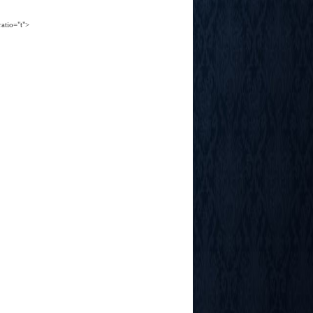
atio="t">