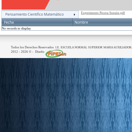
Experimento Pecera Sonsón.pdf
Pensamiento Cientifico Matemático
Fecha
Nombre
No records to display.
Todos los Derechos Reservados
I.E. ESCUELA NORMAL SUPERIOR MARIA AUXILIADOR
2012 -
2026
© - Diseño