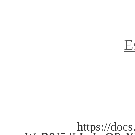
E
https://do