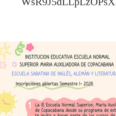
WsR9J5dLLpLzOPsXK4